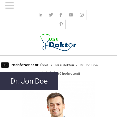
0 ks
0.00 €
|
Prihlásenie
Registrácia
Nachádzate sa tu:
Úvod
Naši doktori
Dr. Jon Doe
(
0
hodnotení)
Dr. Jon Doe