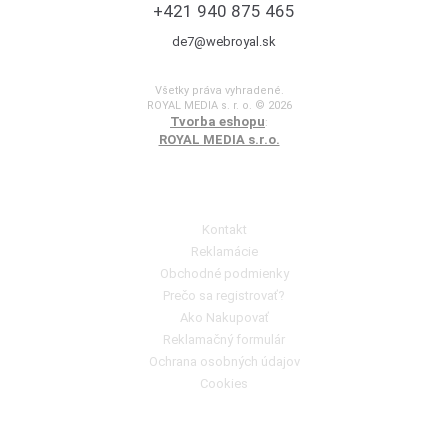
+421 940 875 465
de7@webroyal.sk
Všetky práva vyhradené.
ROYAL MEDIA s. r. o. © 2026
Tvorba eshopu
:
ROYAL MEDIA s.r.o.
Poradňa pre zákazníkov
Kontakt
Reklamácie
Obchodné podmienky
Prečo sa registrovať?
Ako Nakupovať
Reklamačný formulár
Ochrana osobných údajov
Cookies