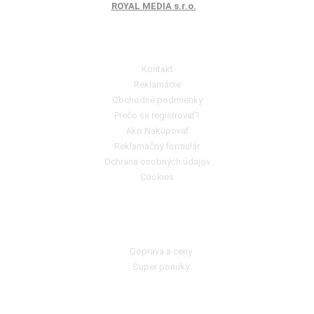
ROYAL MEDIA s.r.o.
Poradňa pre zákazníkov
Kontakt
Reklamácie
Obchodné podmienky
Prečo sa registrovať?
Ako Nakupovať
Reklamačný formulár
Ochrana osobných údajov
Cookies
Ako nakupovať?
Doprava a ceny
Super ponuky