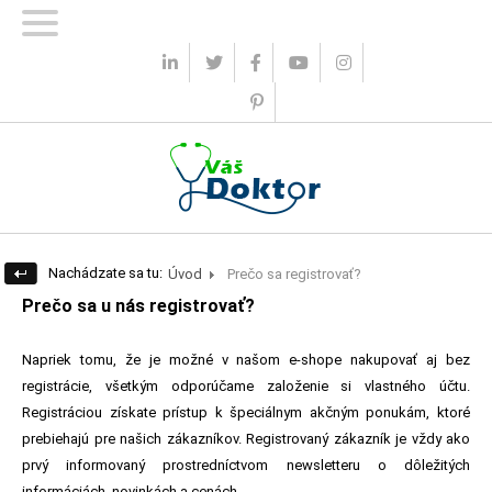
0 ks
0.00 €
|
Prihlásenie
Registrácia
Nachádzate sa tu:
Úvod
Prečo sa registrovať?
Prečo sa u nás registrovať?
Napriek tomu, že je možné v našom e-shope nakupovať aj bez
registrácie, všetkým odporúčame založenie si vlastného účtu.
Registráciou získate prístup k špeciálnym akčným ponukám, ktoré
prebiehajú pre našich zákazníkov. Registrovaný zákazník je vždy ako
prvý informovaný prostredníctvom newsletteru o dôležitých
informáciách, novinkách a cenách .