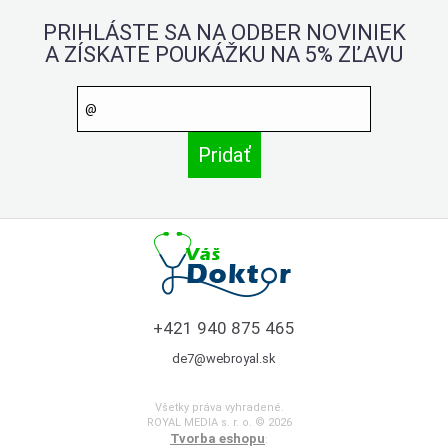
PRIHLÁSTE SA NA ODBER NOVINIEK
A ZÍSKATE POUKÁŽKU NA 5% ZĽAVU
+421 940 875 465
de7@webroyal.sk
Všetky práva vyhradené.
ROYAL MEDIA s. r. o. © 2026
Tvorba eshopu
: