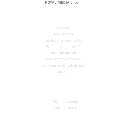
ROYAL MEDIA s.r.o.
Poradňa pre zákazníkov
Kontakt
Reklamácie
Obchodné podmienky
Prečo sa registrovať?
Ako Nakupovať
Reklamačný formulár
Ochrana osobných údajov
Cookies
Ako nakupovať?
Doprava a ceny
Super ponuky