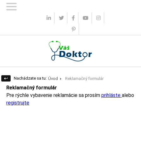
0 ks
0.00 €
|
Prihlásenie
Registrácia
Nachádzate sa tu:
Úvod
Reklamačný formulár
Reklamačný formulár
Pre rýchle vybavenie reklamácie sa prosím
prihláste
alebo
registrujte