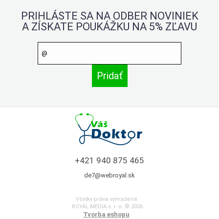
PRIHLÁSTE SA NA ODBER NOVINIEK
A ZÍSKATE POUKÁŽKU NA 5% ZĽAVU
+421 940 875 465
de7@webroyal.sk
Všetky práva vyhradené.
ROYAL MEDIA s. r. o. © 2026
Tvorba eshopu
: